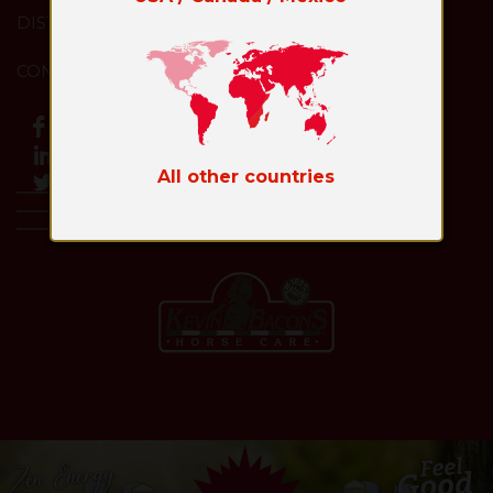
DISTRIBUIDORES
CONTACTO
All other countries
Toggl
naviga