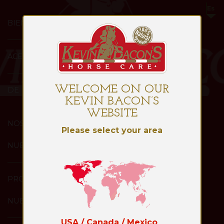
BIENVENIDA
ACERCA
WELCOME ON OUR
DE
KEVIN BACON’S
WEBSITE
NOSOTROS
Please select your area
NUESTROS
PRODUCTOS
NUESTROS
USA / Canada / Mexico