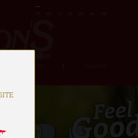
FR
EN
IT
ES
DE
NL
AR
S DISTRIBUTEURS
CONTACT
ITE