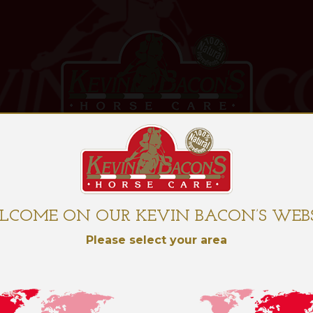
US
NOS PRODUITS
NO
LCOME ON OUR KEVIN BACON’S WEBS
Please select your area