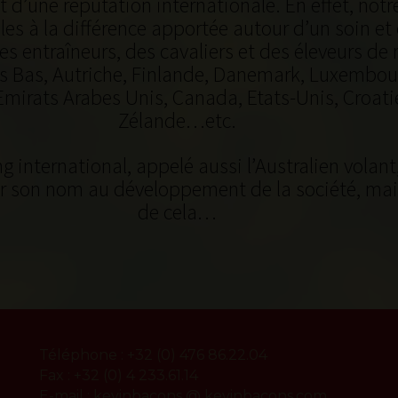
t d’une réputation internationale. En effet, no
s à la différence apportée autour d’un soin et 
des entraîneurs, des cavaliers et des éleveurs 
s Bas, Autriche, Finlande, Danemark, Luxembourg
mirats Arabes Unis, Canada, Etats-Unis, Croati
Zélande…etc.
 international, appelé aussi l’Australien volant
 son nom au développement de la société, mais..
de cela…
Téléphone : +32 (0) 476 86.22.04
Fax : +32 (0) 4 233.61.14
E-mail :
kevinbacons @ kevinbacons.com