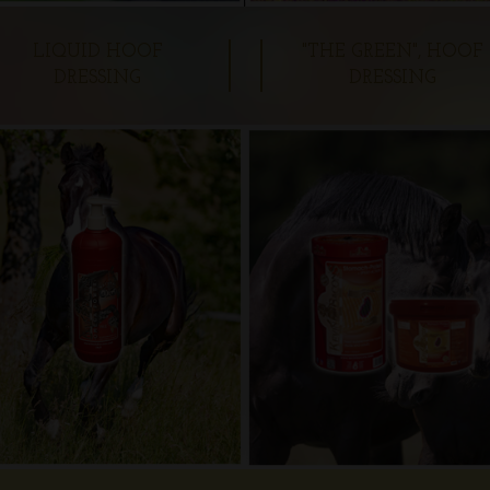
LIQUID HOOF
"THE GREEN", HOOF
DRESSING
DRESSING