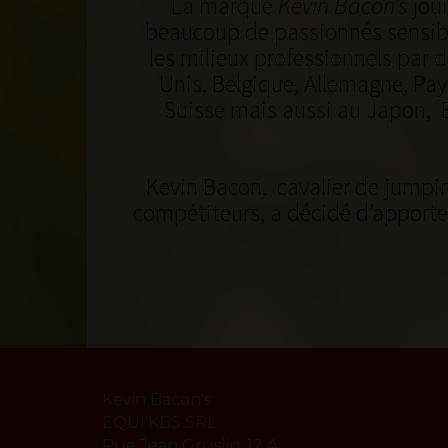
La marque
Kevin Bacon’s
joui
beaucoup de passionnés sensible
les milieux professionnels par 
Unis, Belgique, Allemagne, Pay
Suisse mais aussi au Japon, E
Kevin Bacon, cavalier de jumping
compétiteurs, a décidé d’apporter
Kevin Bacon's
EQUI'KBS SRL
Rue Jean Gruslin, 12 A