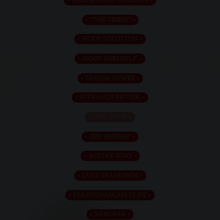
LIQUID HOOF DRESSING
"THE GREEN"
HOOF SOLUTION
HOOF FORMULA
OMEGA POWER
STOMACH-PROTEK
FEEL GOOD
ZEN ENERGY
ACTIVE SOAP
LUCY DIAMONDS
MANICOUAGAN CLAY
SAHOMA