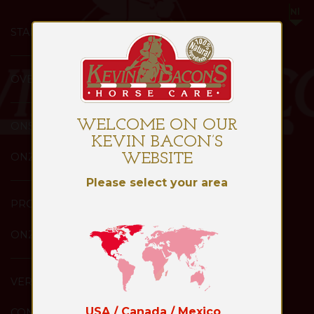
STARTPAGINA
OVER
WELCOME ON OUR
ONS
KEVIN BACON’S
ONZE
WEBSITE
Please select your area
PRODUCTEN
ONZE
VERDELERS
USA / Canada / Mexico
CONTACT