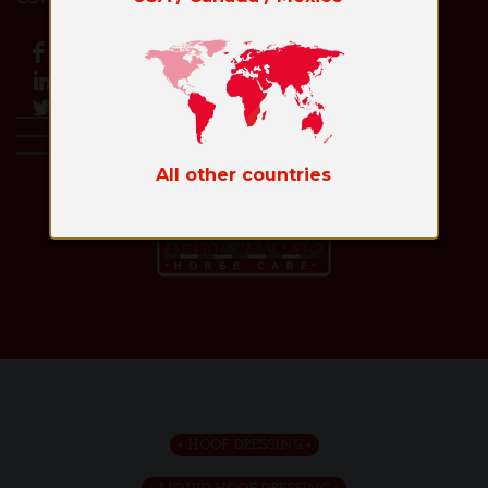
All other countries
Toggl
naviga
HOOF DRESSING