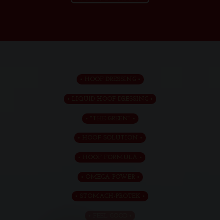
Toggl
naviga
HOOF DRESSING
LIQUID HOOF DRESSING
"THE GREEN"
HOOF SOLUTION
HOOF FORMULA
OMEGA POWER
STOMACH-PROTEK
FEEL GOOD