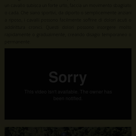
un cavallo subisca un forte urto, faccia un movimento sbagliato
o cada. Che siano sportivi, da diporto o semplicemente anziani
a riposo, i cavalli possono facilmente soffrire di dolori acuti o
addirittura cronici. Questi dolori possono insorgere molto
rapidamente o gradualmente, creando disagio temporaneo o
permanente.