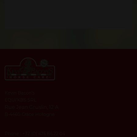
Kevin Bacon's
EQUI'KBS SRL
Rue Jean Gruslin, 12 A
B-4460 Grâce Hollogne
Phone : +32 (0) 476 86.22.04