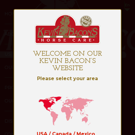
HOME
ABOUT
WELCOME ON OUR
US
KEVIN BACON’S
OUR
WEBSITE
Please select your area
PRODUCTS
OUR
DISTRIBUTORS
USA / Canada / Mexico
CONTACT