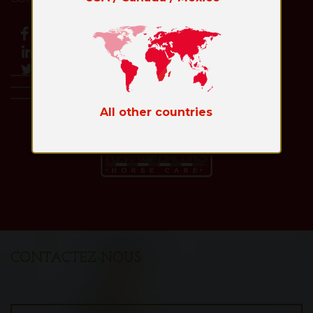
All other countries
Toggl
naviga
CONTACTEZ-NOUS